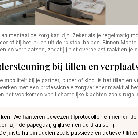
en mentaal de zorg kan zijn. Zeker als je regelmatig mo
mer of bij het in- en uit de rolstoel helpen. Binnen Ma
len en verplaatsen, zodat jij niet overbelast raakt en je 
rsteuning bij tillen en verplaats
biliteit bij je partner, ouder of kind, is het tillen en 
werken met een professionele zorgverlener maakt al het
 het voorkomen van lichamelijke klachten zoals rugpijn 
eken
: We hanteren bewezen tilprotocollen en nemen de A
en zijn de papegaai, glijlaken en de draaischijf.
 De juiste hulpmiddelen zoals passieve en actieve tilliften