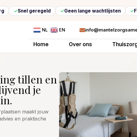
el geregeld
Geen lange wachtlijsten
Flexibele z
info@mantelzorgsame
NL
EN

Home
Over ons
Thuiszor
ng tillen en
lijvend je
in.
erplaatsen maakt jouw
 advies en praktische