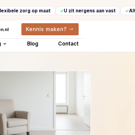
org op maat
U zit nergens aan vast
Altijd vertr
Kennis maken?
n.nl
g
Blog
Contact