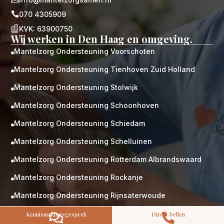

070 4305909

KVK: 63900750
Wij werken in Den Haag en omgeving.
Mantelzorg Ondersteuning Voorschoten

Mantelzorg Ondersteuning Tienhoven Zuid Holland

M
Gratis
Mantelzorg Ondersteuning Stolwijk

kennismaking?
Mantelzorg Ondersteuning Schoonhoven
Neem vrijblijvend contact op!

Zorg op maat
Mantelzorg Ondersteuning Schiedam

Persoonlijke zorgplan
Geen lange wachtlijsten
Mantelzorg Ondersteuning Schelluinen

Altijd vertrouwde gezichten
Hoog gekwalificeerd
Mantelzorg Ondersteuning Rotterdam Albrandswaard

Mantelzorg Ondersteuning Rockanje
Kennismakingsgesprek

Contact opnemen
Mantelzorg Ondersteuning Rijnsaterwoude

Mantelzorg Ondersteuning Ridderkerk
Kennismakingsgesprek
Direct bellen


