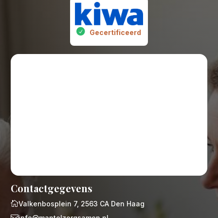
Gecertificeerd
Contactgegevens

Valkenbosplein 7, 2563 CA Den Haag

info@mantelzorgsamen.nl