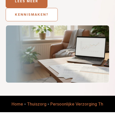
LEES MEER
KENNISMAKEN?
Home
-
Thuiszorg
-
Persoonlijke Verzorging Thuis
-
V