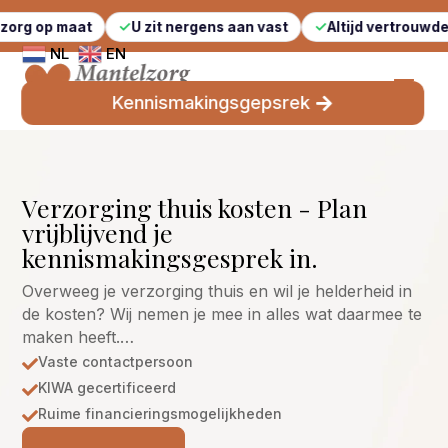
aat
U zit nergens aan vast
Altijd vertrouwde gezichten
NL
EN
Kennismakingsgepsrek
Verzorging thuis kosten - Plan
vrijblijvend je
kennismakingsgesprek in.
Overweeg je verzorging thuis en wil je helderheid in
de kosten? Wij nemen je mee in alles wat daarmee te
maken heeft.…
Vaste contactpersoon

KIWA gecertificeerd

Ruime financieringsmogelijkheden
