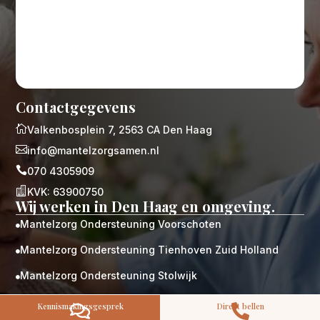
Contactgegevens
M
Gratis

Valkenbosplein 7, 2563 CA Den Haag
kennismaking?

info@mantelzorgsamen.nl
Neem vrijblijvend contact op!
Zorg op maat

070 4305909
Persoonlijke zorgplan

KVK: 63900750
Geen lange wachtlijsten
Wij werken in Den Haag en omgeving.
Altijd vertrouwde gezichten
Mantelzorg Ondersteuning Voorschoten
Hoog gekwalificeerd

Mantelzorg Ondersteuning Tienhoven Zuid Holland

Kennismakingsgesprek
Contact opnemen
Mantelzorg Ondersteuning Stolwijk

Mantelzorg Ondersteuning Schoonhoven
Kennismakingsgesprek
Direct bellen


