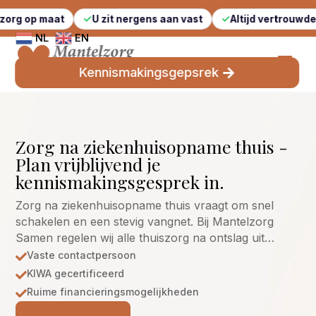
aat
U zit nergens aan vast
Altijd vertrouwde gezichten
NL
EN
Kennismakingsgepsrek
Zorg na ziekenhuisopname thuis -
Plan vrijblijvend je
kennismakingsgesprek in.
Zorg na ziekenhuisopname thuis vraagt om snel
schakelen en een stevig vangnet. Bij Mantelzorg
Samen regelen wij alle thuiszorg na ontslag uit…
Vaste contactpersoon

KIWA gecertificeerd

Ruime financieringsmogelijkheden
