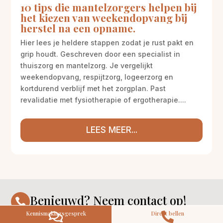
10 tips die mantelzorgers helpen bij
het kiezen van weekendopvang bij
herstel na een opname.
Hier lees je heldere stappen zodat je rust pakt en
grip houdt. Geschreven door een specialist in
thuiszorg en mantelzorg. Je vergelijkt
weekendopvang, respijtzorg, logeerzorg en
M
Gratis
kortdurend verblijf met het zorgplan. Past
kennismaking?
revalidatie met fysiotherapie of ergotherapie....
Neem vrijblijvend contact op!
Zorg op maat
Persoonlijke zorgplan
LEES MEER...
Geen lange wachtlijsten
Altijd vertrouwde gezichten
Hoog gekwalificeerd
Kennismakingsgesprek
Contact opnemen
Benieuwd? Neem contact op!

Kennismakingsgesprek
Direct bellen


CONTACT OPNEMEN