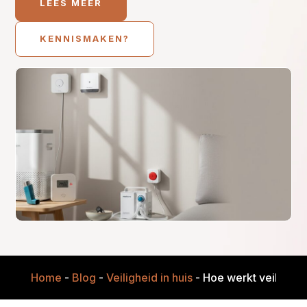
LEES MEER
KENNISMAKEN?
Home
-
Blog
-
Veiligheid in huis
-
Hoe werkt veilighei