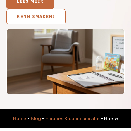
LEES MEER
KENNISMAKEN?
Home
-
Blog
-
Emoties & communicatie
-
Hoe voorkom