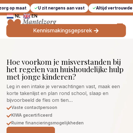
t
U zit nergens aan vast
Altijd vertrouwde gezichten
NL
EN
Kennismakingsgepsrek
Hoe voorkom je misverstanden bij
het regelen van huishoudelijke hulp
met jonge kinderen?
Leg in een intake je verwachtingen vast, maak een
korte takenlijst en plan rond school, slaap en
bijvoorbeeld de fles om tien…
Vaste contactpersoon

KIWA gecertificeerd

Ruime financieringsmogelijkheden
