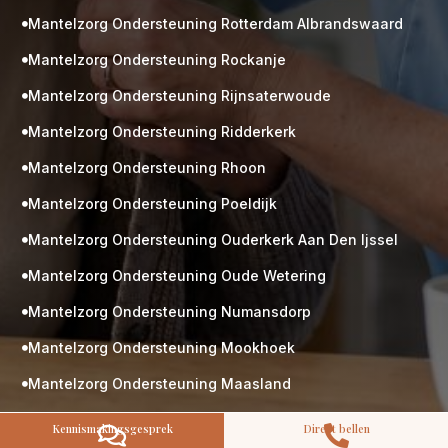
Mantelzorg Ondersteuning Rotterdam Albrandswaard

Mantelzorg Ondersteuning Rockanje

Mantelzorg Ondersteuning Rijnsaterwoude

Mantelzorg Ondersteuning Ridderkerk

M
Gratis
Mantelzorg Ondersteuning Rhoon

kennismaking?
Mantelzorg Ondersteuning Poeldijk

Neem vrijblijvend contact op!
Zorg op maat
Mantelzorg Ondersteuning Ouderkerk Aan Den Ijssel

Persoonlijke zorgplan
Mantelzorg Ondersteuning Oude Wetering
Geen lange wachtlijsten

Altijd vertrouwde gezichten
Mantelzorg Ondersteuning Numansdorp

Hoog gekwalificeerd
Mantelzorg Ondersteuning Mookhoek

Kennismakingsgesprek
Contact opnemen
Mantelzorg Ondersteuning Maasland

Mantelzorg Ondersteuning Leidschendam

Kennismakingsgesprek
Direct bellen

