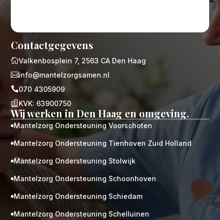
Contactgegevens

Valkenbosplein 7, 2563 CA Den Haag

info@mantelzorgsamen.nl

070 4305909

KVK: 63900750
Wij werken in Den Haag en omgeving.
Mantelzorg Ondersteuning Voorschoten

Mantelzorg Ondersteuning Tienhoven Zuid Holland

Mantelzorg Ondersteuning Stolwijk

Mantelzorg Ondersteuning Schoonhoven

Mantelzorg Ondersteuning Schiedam

Mantelzorg Ondersteuning Schelluinen
