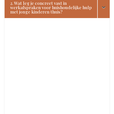
2. Wat leg je concreet vast in
werkafspraken voor huishoudelijke hulp
met jonge kinderen thuis?