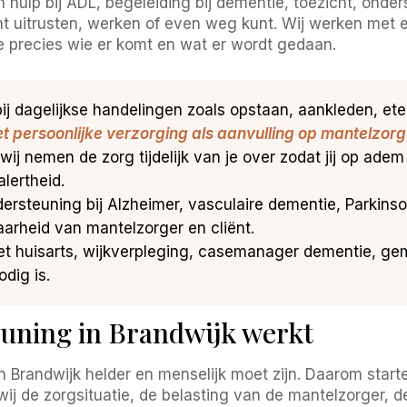
aan hulp bij ADL, begeleiding bij dementie, toezicht, ond
 uitrusten, werken of even weg kunt. Wij werken met ee
e precies wie er komt en wat er wordt gedaan.
ij dagelijkse handelingen zoals opstaan, aankleden, eten,
t persoonlijke verzorging als aanvulling op mantelzorg
wij nemen de zorg tijdelijk van je over zodat jij op ad
lertheid.
ersteuning bij Alzheimer, vasculaire dementie, Parkinso
arheid van mantelzorger en cliënt.
t huisarts, wijkverpleging, casemanager dementie, ge
dig is.
uning in Brandwijk werkt
 Brandwijk helder en menselijk moet zijn. Daarom starten
j de zorgsituatie, de belasting van de mantelzorger, d