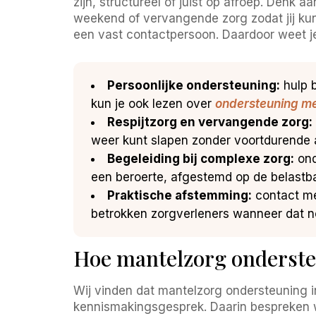
zijn, structureel of juist op afroep. Denk 
weekend of vervangende zorg zodat jij kunt
een vast contactpersoon. Daardoor weet j
Persoonlijke ondersteuning:
hulp b
kun je ook lezen over
ondersteuning me
Respijtzorg en vervangende zorg:
weer kunt slapen zonder voortdurende a
Begeleiding bij complexe zorg:
ond
een beroerte, afgestemd op de belastba
Praktische afstemming:
contact me
betrokken zorgverleners wanneer dat no
Hoe mantelzorg onderste
Wij vinden dat mantelzorg ondersteuning in
kennismakingsgesprek. Daarin bespreken wi