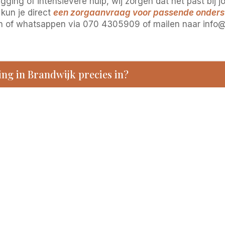
gging of intensievere hulp, wij zorgen dat het past bij j
 kun je direct
een zorgaanvraag voor passende onderst
len of whatsappen via 070 4305909 of mailen naar info
ng in Brandwijk precies in?