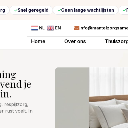
Snel geregeld
Geen lange wachtlijsten
Flexibel
info@mantelzorgsame
NL
EN

Home
Over ons
Thuiszor
ning
jvend je
in.
 respijtzorg,
r rust voelt. In