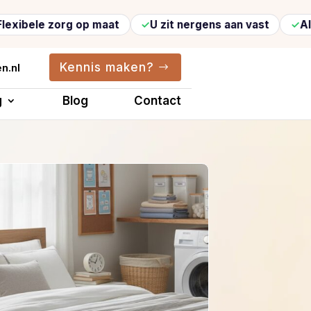
e zorg op maat
U zit nergens aan vast
Altijd ve
Kennis maken?
n.nl
g
Blog
Contact