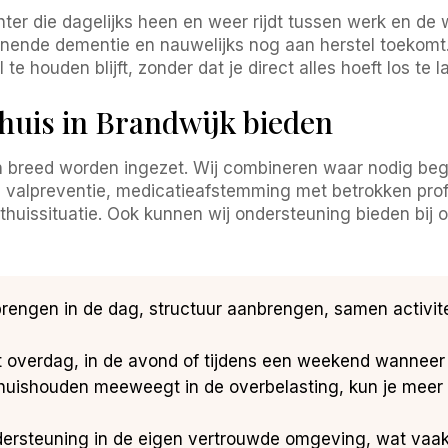
ochter die dagelijks heen en weer rijdt tussen werk en d
nnende dementie en nauwelijks nog aan herstel toekomt
e houden blijft, zonder dat je direct alles hoeft los te l
thuis in Brandwijk bieden
 breed worden ingezet. Wij combineren waar nodig begel
, valpreventie, medicatieafstemming met betrokken pro
huissituatie. Ook kunnen wij ondersteuning bieden bij o
brengen in de dag, structuur aanbrengen, samen activit
 overdag, in de avond of tijdens een weekend wanneer ji
 huishouden meeweegt in de overbelasting, kun je meer
rsteuning in de eigen vertrouwde omgeving, wat vaak 