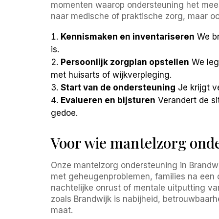
momenten waarop ondersteuning het meeste 
naar medische of praktische zorg, maar ook
Kennismaken en inventariseren
We bre
is.
Persoonlijk zorgplan opstellen
We legg
met huisarts of wijkverpleging.
Start van de ondersteuning
Je krijgt v
Evalueren en bijsturen
Verandert de si
gedoe.
Voor wie mantelzorg onde
Onze mantelzorg ondersteuning in Brandwijk
met geheugenproblemen, families na een op
nachtelijke onrust of mentale uitputting 
zoals Brandwijk is nabijheid, betrouwbaar
maat.