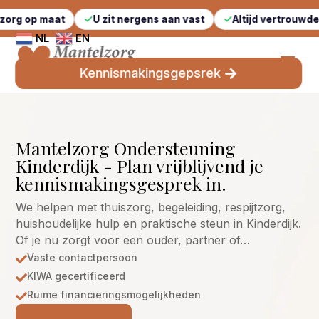
at
U zit nergens aan vast
Altijd vertrouwde gezichten
NL
EN
Kennismakingsgepsrek
Mantelzorg Ondersteuning
Kinderdijk - Plan vrijblijvend je
kennismakingsgesprek in.
We helpen met thuiszorg, begeleiding, respijtzorg,
huishoudelijke hulp en praktische steun in Kinderdijk.
Of je nu zorgt voor een ouder, partner of…
Vaste contactpersoon

KIWA gecertificeerd

Ruime financieringsmogelijkheden
