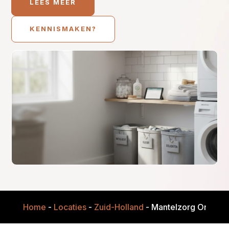
LEES MEER
KENNISMAKEN?
Home
-
Locaties
-
Zuid-Holland
-
Mantelzorg Onderst