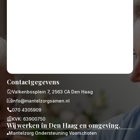
Contactgegevens

Valkenbosplein 7, 2563 CA Den Haag

info@mantelzorgsamen.nl

070 4305909

KVK: 63900750
Wij werken in Den Haag en omgeving.
Mantelzorg Ondersteuning Voorschoten
