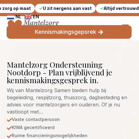
aat
U zit nergens aan vast
Altijd vertrouwde gezichte
NL
EN
Kennismakingsgepsrek
Mantelzorg Ondersteuning
Nootdorp - Plan vrijblijvend je
kennismakingsgesprek in.
Wij van Mantelzorg Samen bieden hulp bij
begeleiding, respijtzorg, thuiszorg, dagbesteding en
advies voor mantelzorgers en ouderen. Of je nu
vastloopt met…
Vaste contactpersoon

KIWA gecertificeerd

Ruime financieringsmogelijkheden
