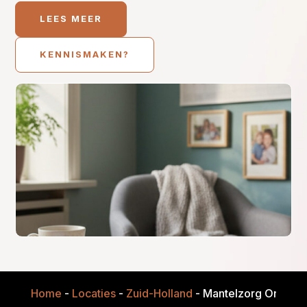
LEES MEER
KENNISMAKEN?
Home
-
Locaties
-
Zuid-Holland
-
Mantelzorg Onderst