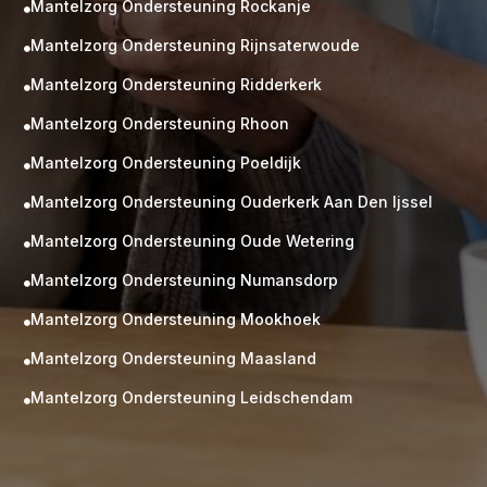
Mantelzorg Ondersteuning Rockanje

Mantelzorg Ondersteuning Rijnsaterwoude

Mantelzorg Ondersteuning Ridderkerk

Mantelzorg Ondersteuning Rhoon

Mantelzorg Ondersteuning Poeldijk

Mantelzorg Ondersteuning Ouderkerk Aan Den Ijssel

Mantelzorg Ondersteuning Oude Wetering

Mantelzorg Ondersteuning Numansdorp

Mantelzorg Ondersteuning Mookhoek

M
Gratis
Mantelzorg Ondersteuning Maasland

kennismaking?
Mantelzorg Ondersteuning Leidschendam

Neem vrijblijvend contact op!
Zorg op maat
Persoonlijke zorgplan
Geen lange wachtlijsten