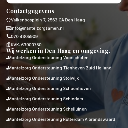
Contactgegevens

Valkenbosplein 7, 2563 CA Den Haag

info@mantelzorgsamen.nl

070 4305909

KVK: 63900750
Wij werken in Den Haag en omgeving.
Mantelzorg Ondersteuning Voorschoten

Mantelzorg Ondersteuning Tienhoven Zuid Holland

Mantelzorg Ondersteuning Stolwijk

Mantelzorg Ondersteuning Schoonhoven

Mantelzorg Ondersteuning Schiedam

Mantelzorg Ondersteuning Schelluinen

Mantelzorg Ondersteuning Rotterdam Albrandswaard
