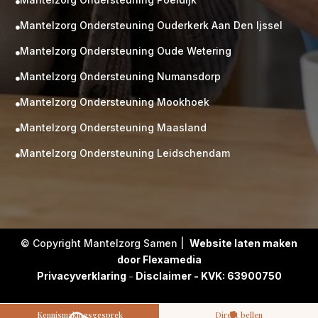

Mantelzorg Ondersteuning Ouderkerk Aan Den Ijssel

Mantelzorg Ondersteuning Oude Wetering

Mantelzorg Ondersteuning Numansdorp

Mantelzorg Ondersteuning Mookhoek

M
Gratis
Mantelzorg Ondersteuning Maasland

kennismaking?
Mantelzorg Ondersteuning Leidschendam

Neem vrijblijvend contact op!
Zorg op maat
Persoonlijke zorgplan
Geen lange wachtlijsten
Altijd vertrouwde gezichten
Hoog gekwalificeerd
© Copyright Mantelzorg Samen |
Website laten maken
door Flexamedia
Kennismakingsgesprek
Privacyverklaring
-
Disclaimer - KVK: 63900750
Contact opnemen
Kennismakingsgesprek
Direct bellen