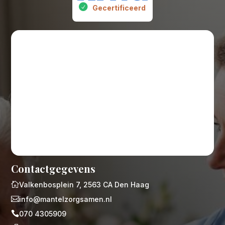
Gecertificeerd
Contactgegevens

Valkenbosplein 7, 2563 CA Den Haag

info@mantelzorgsamen.nl

070 4305909