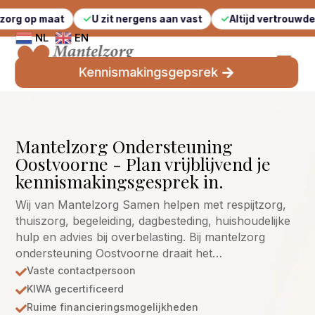
at
U zit nergens aan vast
Altijd vertrouwde gezichten
NL
EN
Kennismakingsgepsrek
Mantelzorg Ondersteuning
Oostvoorne - Plan vrijblijvend je
kennismakingsgesprek in.
Wij van Mantelzorg Samen helpen met respijtzorg,
thuiszorg, begeleiding, dagbesteding, huishoudelijke
hulp en advies bij overbelasting. Bij mantelzorg
ondersteuning Oostvoorne draait het…
Vaste contactpersoon

KIWA gecertificeerd

Ruime financieringsmogelijkheden
