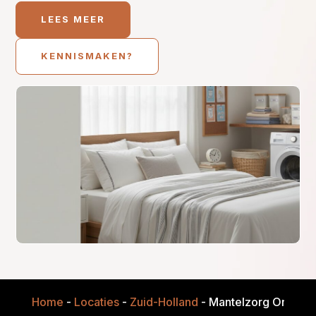
LEES MEER
KENNISMAKEN?
Home
-
Locaties
-
Zuid-Holland
-
Mantelzorg Onders