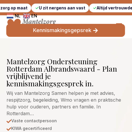
aat
U zit nergens aan vast
Altijd vertrouwde gezichten
NL
EN
Kennismakingsgepsrek
Mantelzorg Ondersteuning
Rotterdam Albrandswaard - Plan
vrijblijvend je
kennismakingsgesprek in.
Wij van Mantelzorg Samen helpen je met advies,
respijtzorg, begeleiding, Wmo vragen en praktische
hulp voor ouderen, partners en familie. In
Rotterdam…
Vaste contactpersoon

KIWA gecertificeerd
