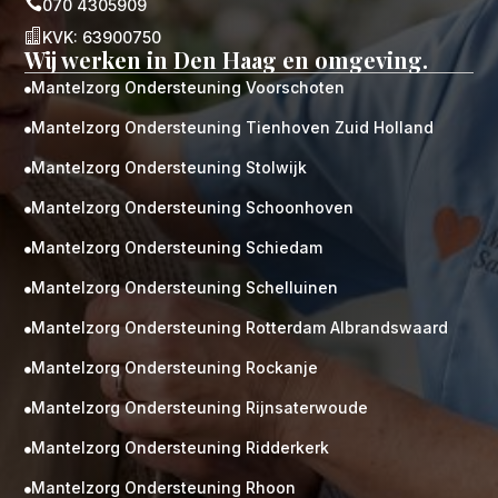

070 4305909

KVK: 63900750
Wij werken in Den Haag en omgeving.
Mantelzorg Ondersteuning Voorschoten

Mantelzorg Ondersteuning Tienhoven Zuid Holland

Mantelzorg Ondersteuning Stolwijk

Mantelzorg Ondersteuning Schoonhoven

Mantelzorg Ondersteuning Schiedam

Mantelzorg Ondersteuning Schelluinen

Mantelzorg Ondersteuning Rotterdam Albrandswaard

Mantelzorg Ondersteuning Rockanje

Mantelzorg Ondersteuning Rijnsaterwoude

Mantelzorg Ondersteuning Ridderkerk

Mantelzorg Ondersteuning Rhoon
