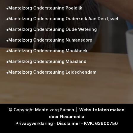
Mantelzorg Ondersteuning Poeldijk

Mantelzorg Ondersteuning Ouderkerk Aan Den Ijssel

Mantelzorg Ondersteuning Oude Wetering

Mantelzorg Ondersteuning Numansdorp

Mantelzorg Ondersteuning Mookhoek

M
Gratis
Mantelzorg Ondersteuning Maasland

kennismaking?
Mantelzorg Ondersteuning Leidschendam

Neem vrijblijvend contact op!
Zorg op maat
Persoonlijke zorgplan
Geen lange wachtlijsten
Altijd vertrouwde gezichten
Hoog gekwalificeerd
© Copyright Mantelzorg Samen |
Website laten maken
door Flexamedia
Kennismakingsgesprek
Privacyverklaring
-
Disclaimer - KVK: 63900750
Contact opnemen