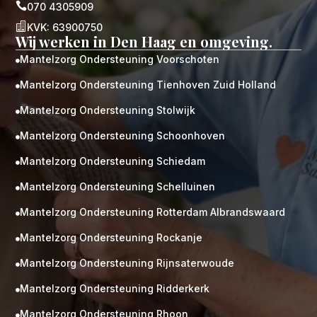

070 4305909

KVK: 63900750
Wij werken in Den Haag en omgeving.
Mantelzorg Ondersteuning Voorschoten

Mantelzorg Ondersteuning Tienhoven Zuid Holland

Mantelzorg Ondersteuning Stolwijk

Mantelzorg Ondersteuning Schoonhoven

Mantelzorg Ondersteuning Schiedam

Mantelzorg Ondersteuning Schelluinen

Mantelzorg Ondersteuning Rotterdam Albrandswaard

Mantelzorg Ondersteuning Rockanje

Mantelzorg Ondersteuning Rijnsaterwoude

Mantelzorg Ondersteuning Ridderkerk

Mantelzorg Ondersteuning Rhoon
