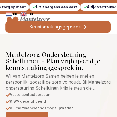
maat
U zit nergens aan vast
Altijd vertrouwde gezichte
NL
EN
Kennismakingsgepsrek
Mantelzorg Ondersteuning
Schelluinen - Plan vrijblijvend je
kennismakingsgesprek in.
Wij van Mantelzorg Samen helpen je snel en
persoonlijk, zodat jij de zorg volhoudt. Bij Mantelzorg
ondersteuning Schelluinen krijg je steun die…
Vaste contactpersoon

KIWA gecertificeerd

Ruime financieringsmogelijkheden
