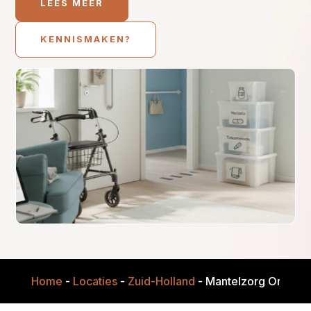
LEES MEER
KENNISMAKEN?
Home
-
Locaties
-
Zuid-Holland
-
Mantelzorg Onderst