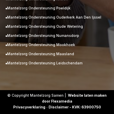
Mantelzorg Ondersteuning Poeldijk

Mantelzorg Ondersteuning Ouderkerk Aan Den Ijssel

Mantelzorg Ondersteuning Oude Wetering

Mantelzorg Ondersteuning Numansdorp

Mantelzorg Ondersteuning Mookhoek

M
Gratis
Mantelzorg Ondersteuning Maasland

kennismaking?
Mantelzorg Ondersteuning Leidschendam

Neem vrijblijvend contact op!
Zorg op maat
Persoonlijke zorgplan
Geen lange wachtlijsten
Altijd vertrouwde gezichten
Hoog gekwalificeerd
© Copyright Mantelzorg Samen |
Website laten maken
door Flexamedia
Kennismakingsgesprek
Privacyverklaring
-
Disclaimer - KVK: 63900750
Contact opnemen