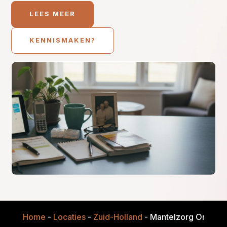
LEES MEER
KENNISMAKEN?
Home
-
Locaties
-
Zuid-Holland
-
Mantelzorg Onders