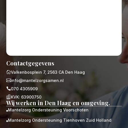
Contactgegevens

Valkenbosplein 7, 2563 CA Den Haag

info@mantelzorgsamen.nl

070 4305909

KVK: 63900750
Wij werken in Den Haag en omgeving.
Mantelzorg Ondersteuning Voorschoten

Mantelzorg Ondersteuning Tienhoven Zuid Holland
