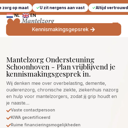
maat
U zit nergens aan vast
Altijd vertrouwde gezicht
NL
EN
Kennismakingsgepsrek
Mantelzorg Ondersteuning
Schoonhoven - Plan vrijblijvend je
kennismakingsgesprek in.
Wij denken mee over overbelasting, dementie,
ouderenzorg, chronische ziekte, ziekenhuis nazorg
en hulp voor mantelzorgers, zodat jij grip houdt en
je naaste…
Vaste contactpersoon

KIWA gecertificeerd

Ruime financieringsmogelijkheden
