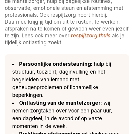
de mantelzorger, hulp bij dagelijkse routines,
observatie, emotionele steun en afstemming met
professionals. Ook respijtzorg hoort hierbij.
Daarmee krijg jij tijd om uit te rusten, te werken,
afspraken na te komen of gewoon weer even jezelf
te zijn. Lees ook meer over
respijtzorg thuis
als je
tijdelijk ontlasting zoekt.
Persoonlijke ondersteuning:
hulp bij
structuur, toezicht, daginvulling en het
begeleiden van iemand met
geheugenproblemen of lichamelijke
beperkingen.
Ontlasting van de mantelzorger:
wij
nemen zorgtaken over voor een paar uur,
een dagdeel, in de avond of op vaste
momenten in de week.
Praktische afstemming:
wij denken mee