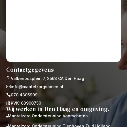
Contactgegevens

Valkenbosplein 7, 2563 CA Den Haag

info@mantelzorgsamen.nl

070 4305909

KVK: 63900750
Wij werken in Den Haag en omgeving.
Mantelzorg Ondersteuning Voorschoten

Mantelzorg Ondersteuning Tienhoven Zuid Holland
