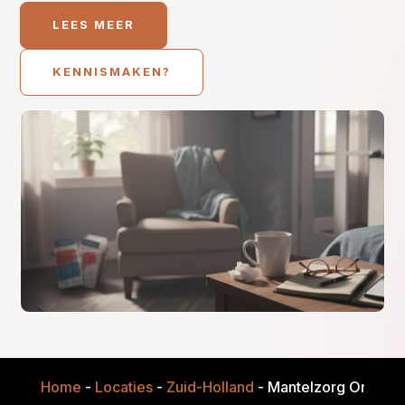
LEES MEER
KENNISMAKEN?
Home
-
Locaties
-
Zuid-Holland
-
Mantelzorg Onderst