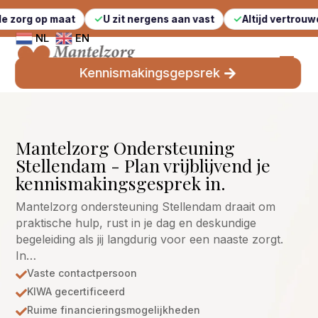
 maat
U zit nergens aan vast
Altijd vertrouwde gezich
NL
EN
Kennismakingsgepsrek
Mantelzorg Ondersteuning
Stellendam - Plan vrijblijvend je
kennismakingsgesprek in.
Mantelzorg ondersteuning Stellendam draait om
praktische hulp, rust in je dag en deskundige
begeleiding als jij langdurig voor een naaste zorgt.
In…
Vaste contactpersoon

KIWA gecertificeerd

Ruime financieringsmogelijkheden
