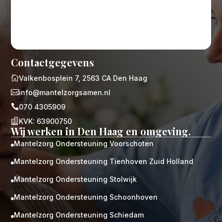
Contactgegevens

Valkenbosplein 7, 2563 CA Den Haag

info@mantelzorgsamen.nl

070 4305909

KVK: 63900750
Wij werken in Den Haag en omgeving.
Mantelzorg Ondersteuning Voorschoten

Mantelzorg Ondersteuning Tienhoven Zuid Holland

Mantelzorg Ondersteuning Stolwijk

Mantelzorg Ondersteuning Schoonhoven

Mantelzorg Ondersteuning Schiedam
