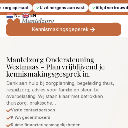
maat
U zit nergens aan vast
Altijd vertrouwde gezicht
NL
EN
Kennismakingsgepsrek
Mantelzorg Ondersteuning
Westmaas - Plan vrijblijvend je
kennismakingsgesprek in.
Denk aan hulp bij zorgplanning, begeleiding thuis,
respijtzorg, advies voor familie en steun bij
overbelasting. Wij staan klaar met betrokken
thuiszorg, praktische…
Vaste contactpersoon

KIWA gecertificeerd

Ruime financieringsmogelijkheden
