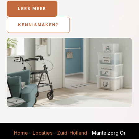
LEES MEER
KENNISMAKEN?
Home
-
Locaties
-
Zuid-Holland
-
Mantelzorg Onders