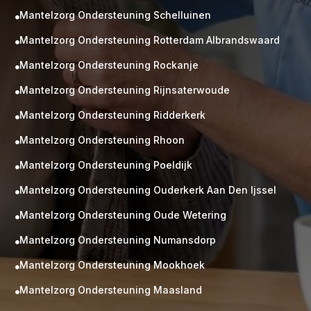
Mantelzorg Ondersteuning Schelluinen

Mantelzorg Ondersteuning Rotterdam Albrandswaard

Mantelzorg Ondersteuning Rockanje

Mantelzorg Ondersteuning Rijnsaterwoude

Mantelzorg Ondersteuning Ridderkerk

Mantelzorg Ondersteuning Rhoon

Mantelzorg Ondersteuning Poeldijk

Mantelzorg Ondersteuning Ouderkerk Aan Den Ijssel

Mantelzorg Ondersteuning Oude Wetering

Mantelzorg Ondersteuning Numansdorp

Mantelzorg Ondersteuning Mookhoek

M
Gratis
Mantelzorg Ondersteuning Maasland

kennismaking?