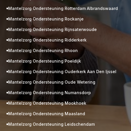
Mantelzorg Ondersteuning Rotterdam Albrandswaard

Mantelzorg Ondersteuning Rockanje

Mantelzorg Ondersteuning Rijnsaterwoude

Mantelzorg Ondersteuning Ridderkerk

Mantelzorg Ondersteuning Rhoon

Mantelzorg Ondersteuning Poeldijk

Mantelzorg Ondersteuning Ouderkerk Aan Den Ijssel

Mantelzorg Ondersteuning Oude Wetering

Mantelzorg Ondersteuning Numansdorp

Mantelzorg Ondersteuning Mookhoek

M
Gratis
Mantelzorg Ondersteuning Maasland

kennismaking?
Mantelzorg Ondersteuning Leidschendam

Neem vrijblijvend contact op!