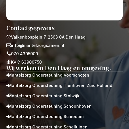
Contactgegevens

Valkenbosplein 7, 2563 CA Den Haag

info@mantelzorgsamen.nl

070 4305909

KVK: 63900750
Wij werken in Den Haag en omgeving.
Mantelzorg Ondersteuning Voorschoten

Mantelzorg Ondersteuning Tienhoven Zuid Holland

Mantelzorg Ondersteuning Stolwijk

Mantelzorg Ondersteuning Schoonhoven

Mantelzorg Ondersteuning Schiedam

Mantelzorg Ondersteuning Schelluinen
