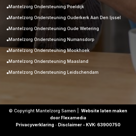
Mantelzorg Ondersteuning Poeldijk

Mantelzorg Ondersteuning Ouderkerk Aan Den Ijssel

Mantelzorg Ondersteuning Oude Wetering

Mantelzorg Ondersteuning Numansdorp

Mantelzorg Ondersteuning Mookhoek

M
Gratis
Mantelzorg Ondersteuning Maasland

kennismaking?
Mantelzorg Ondersteuning Leidschendam

Neem vrijblijvend contact op!
Zorg op maat
Persoonlijke zorgplan
Geen lange wachtlijsten
Altijd vertrouwde gezichten
Hoog gekwalificeerd
© Copyright Mantelzorg Samen |
Website laten maken
door Flexamedia
Kennismakingsgesprek
Privacyverklaring
-
Disclaimer - KVK: 63900750
Contact opnemen