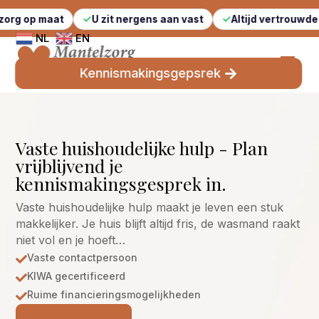
t
U zit nergens aan vast
Altijd vertrouwde gezichten
NL
EN
Kennismakingsgepsrek
Vaste huishoudelijke hulp - Plan
vrijblijvend je
kennismakingsgesprek in.
Vaste huishoudelijke hulp maakt je leven een stuk
makkelijker. Je huis blijft altijd fris, de wasmand raakt
niet vol en je hoeft…
Vaste contactpersoon

KIWA gecertificeerd

Ruime financieringsmogelijkheden
