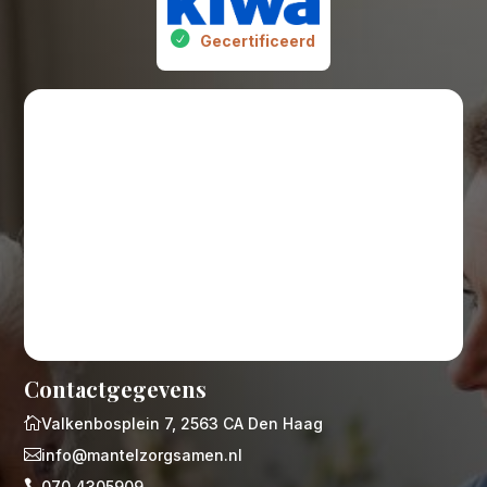
Gecertificeerd
Contactgegevens

Valkenbosplein 7, 2563 CA Den Haag

info@mantelzorgsamen.nl

070 4305909