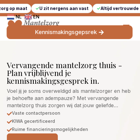
t
U zit nergens aan vast
Altijd vertrouwde gezichten
NL
EN
Kennismakingsgepsrek
Vervangende mantelzorg thuis -
Plan vrijblijvend je
kennismakingsgesprek in.
Voel jij je soms overweldigd als mantelzorger en heb
je behoefte aan adempauze? Met vervangende
mantelzorg thuis zorgen wij dat jouw geliefde…
Vaste contactpersoon

KIWA gecertificeerd

Ruime financieringsmogelijkheden
