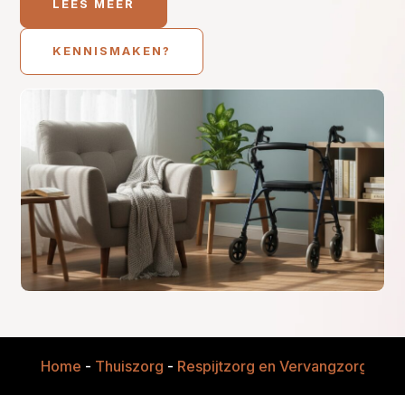
LEES MEER
KENNISMAKEN?
Home
-
Thuiszorg
-
Respijtzorg en Vervangzorg
-
Ver