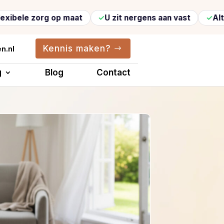
org op maat
U zit nergens aan vast
Altijd vertro
Kennis maken?
n.nl
g
Blog
Contact