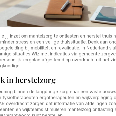
die jij inzet om mantelzorg te ontlasten en herstel thui
, minder stress en een veilige thuissituatie. Denk aan o
eleiding bij mobiliteit en revalidatie. In Nederland slu
ige situaties Wlz met indicaties via gemeente zorgver
persoonlijk zorgplan afgestemd op overdracht uit het zi
egkundige.
k in herstelzorg
euning binnen de langdurige zorg naar een vaste bouws
en fysiotherapeuten ergotherapeuten en wijkverplegin
 overdracht zorgen dat informatie van afdelingen zoal
Gemeenten en wijkteams stimuleren mantelzorg ontlasting
ij verantwoord kunt herstellen.