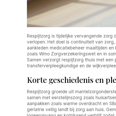
Respijtzorg is tijdelijke vervangende zorg 
verlopen. Het doel is continuïteit van zorg
aankleden medicatiebeheer maaltijden en beg
zoals Wmo Zorgverzekeringswet en in somm
Samen verzorgt respijtzorg thuis met een 
transferverpleegkundige en de wijkverple
Korte geschiedenis en ple
Respijtzorg groeide uit mantelzorgonderst
samen met eerstelijnszorg zoals huisarts
aanpakken zoals warme overdracht en SBAR
geriatrie veilig landt bij zorg aan huis. 
logeeropvang en kortdurend verblijf zodat j