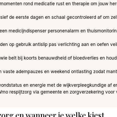
rgmomenten rond medicatie rust en therapie om jouw her
ensief de eerste dagen en schaal gecontroleerd af om ze
t een medicijndispenser personenalarm en thuismonitori
aden op gebruik antislip pas verlichting aan en oefen ve
t wie belt bij koorts benauwdheid of bloedverlies en ho
an vaste adempauzes en weekend ontlasting zodat mantelz
wondstatus en energie met de wijkverpleegkundige af en
Wmo respijtzorg via gemeente en zorgverzekering voor
zorg en wanneer je welke kiest