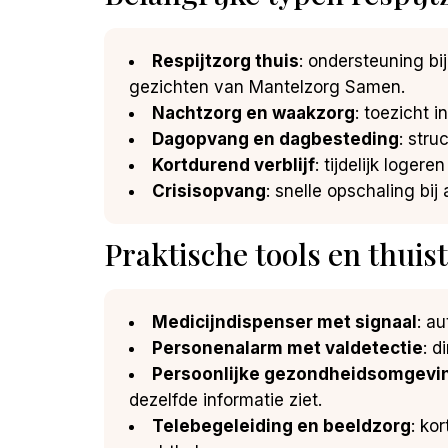
Respijtzorg thuis
: ondersteuning bi
gezichten van Mantelzorg Samen.
Nachtzorg en waakzorg
: toezicht i
Dagopvang en dagbesteding
: stru
Kortdurend verblijf
: tijdelijk loger
Crisisopvang
: snelle opschaling bi
Praktische tools en thuis
Medicijndispenser met signaal
: a
Personenalarm met valdetectie
: d
Persoonlijke gezondheidsomgevi
dezelfde informatie ziet.
Telebegeleiding en beeldzorg
: ko