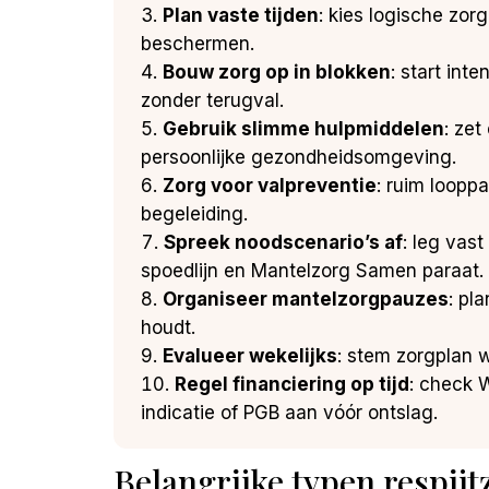
Plan vaste tijden
: kies logische zo
beschermen.
Bouw zorg op in blokken
: start int
zonder terugval.
Gebruik slimme hulpmiddelen
: ze
persoonlijke gezondheidsomgeving.
Zorg voor valpreventie
: ruim loopp
begeleiding.
Spreek noodscenario’s af
: leg vas
spoedlijn en Mantelzorg Samen paraat.
Organiseer mantelzorgpauzes
: pl
houdt.
Evalueer wekelijks
: stem zorgplan 
Regel financiering op tijd
: check 
indicatie of PGB aan vóór ontslag.
Belangrijke typen respijt