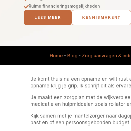
Ruime financieringsmogelijkheden

LEES MEER
KENNISMAKEN?
Home
-
Blog
-
Zorg aanvragen & indi
Je komt thuis na een opname en wilt rust e
opname krijg je grip. Ik schrijf dit als erv
Je maakt een zorgplan met de wijkverpleeg
medicatie en hulpmiddelen zoals rollator e
Kijk samen met je mantelzorger naar dago
past en of een persoonsgebonden budget k