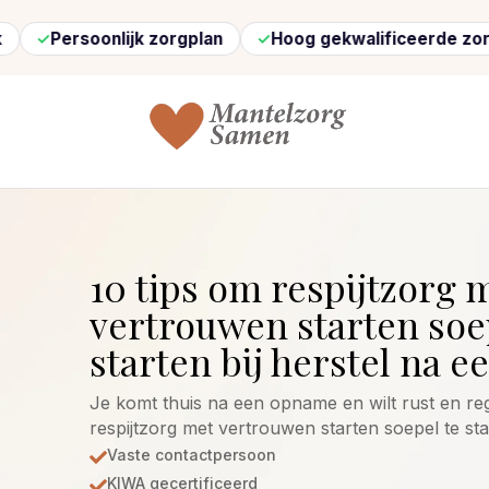
oonlijk zorgplan
Hoog gekwalificeerde zorg
Sne
10 tips om respijtzorg 
vertrouwen starten soe
starten bij herstel na 
Je komt thuis na een opname en wilt rust en reg
respijtzorg met vertrouwen starten soepel te st
Vaste contactpersoon

KIWA gecertificeerd
