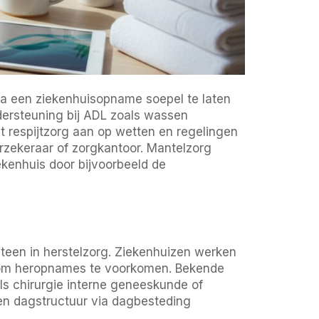
s na een ziekenhuisopname soepel te laten
ndersteuning bij ADL zoals wassen
it respijtzorg aan op wetten en regelingen
zekeraar of zorgkantoor. Mantelzorg
ekenhuis door bijvoorbeeld de
teen in herstelzorg. Ziekenhuizen werken
g om heropnames te voorkomen. Bekende
s chirurgie interne geneeskunde of
 en dagstructuur via dagbesteding