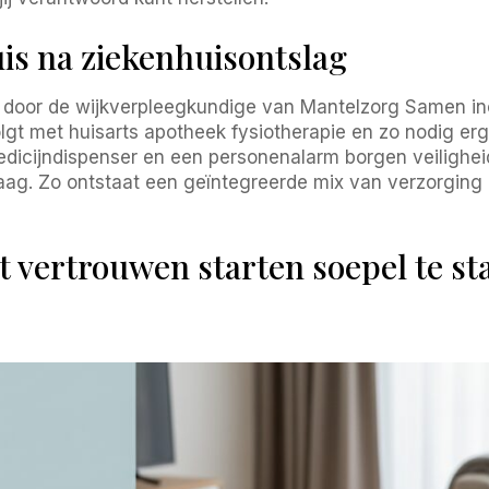
uis na ziekenhuisontslag
 door de wijkverpleegkundige van Mantelzorg Samen incl
t met huisarts apotheek fysiotherapie en zo nodig ergo
icijndispenser en een personenalarm borgen veiligheid
aag. Zo ontstaat een geïntegreerde mix van verzorging 
t vertrouwen starten soepel te sta