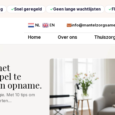
l geregeld
Geen lange wachtlijsten
Flexibele z
info@mantelzorgsame
NL
EN

Home
Over ons
Thuiszor
met
pel te
een opname.
ie. Met 10 tips om
arten…