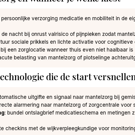
j persoonlijke verzorging medicatie en mobiliteit in d
n de nacht bij onrust valrisico of pijnpieken zodat mantelz
ctuur sociale prikkels en lichte activatie voor cogniti
en bij een zorglocatie wanneer thuis even niet haalbaar i
j acute belasting van mantelzorg of plotselinge achteru
technologie die de start versnelle
utomatische uitgifte en signaal naar mantelzorg bij gemi
irecte alarmering naar mantelzorg of zorgcentrale voor sn
ng
: bundel ontslagbrief medicatieschema en metingen 
rte checkins met de wijkverpleegkundige voor monitori