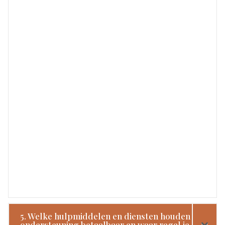
5. Welke hulpmiddelen en diensten houden
ondersteuning betaalbaar en waar regel je