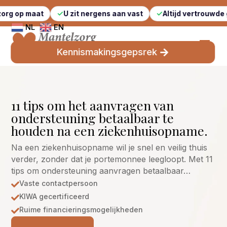
at
U zit nergens aan vast
Altijd vertrouwde gezichten
NL
EN
Kennismakingsgepsrek
11 tips om het aanvragen van
ondersteuning betaalbaar te
houden na een ziekenhuisopname.
Na een ziekenhuisopname wil je snel en veilig thuis
verder, zonder dat je portemonnee leegloopt. Met 11
tips om ondersteuning aanvragen betaalbaar…
Vaste contactpersoon

KIWA gecertificeerd

Ruime financieringsmogelijkheden
