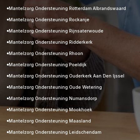
Mantelzorg Ondersteuning Rotterdam Albrandswaard

Mantelzorg Ondersteuning Rockanje

Mantelzorg Ondersteuning Rijnsaterwoude

Mantelzorg Ondersteuning Ridderkerk

Mantelzorg Ondersteuning Rhoon

Mantelzorg Ondersteuning Poeldijk

Mantelzorg Ondersteuning Ouderkerk Aan Den Ijssel

Mantelzorg Ondersteuning Oude Wetering

Mantelzorg Ondersteuning Numansdorp

Mantelzorg Ondersteuning Mookhoek

M
Gratis
Mantelzorg Ondersteuning Maasland

kennismaking?
Mantelzorg Ondersteuning Leidschendam

Neem vrijblijvend contact op!