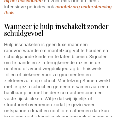
bij het huishouden
en voor extra lucht tijdens
intensieve periodes ook
mantelzorg ondersteuning
thuis
.
Wanneer je hulp inschakelt zonder
schuldgevoel
Hulp inschakelen is geen luxe maar een
randvoorwaarde om mantelzorg vol te houden en
schoolgaande kinderen te laten bloeien. Signalen
om te handelen zijn terugkerende ruzies in de
ochtend of avond wegduikgedrag bij huiswerk
trillen of piekeren voor zorgmomenten en
ziekteverzuim op school. Mantelzorg Samen werkt
met je gezin school en gemeente samen aan een
haalbaar plan met heldere contactpersonen en
vaste tijdsblokken. Wil je dat wij tijdelijk of
structureel overnemen zodat je gezin weer
ontspannen draait en conflicten afnemen dan kun
je nu een gratis kennismakingsgesprek plannen via