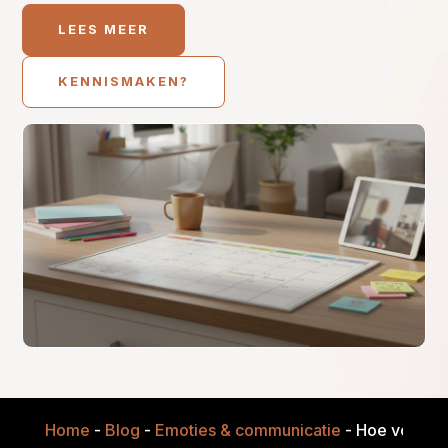
LEES MEER
KENNISMAKEN?
Home
-
Blog
-
Emoties & communicatie
-
Hoe voorkom