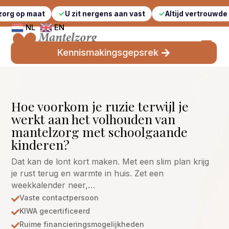
t
U zit nergens aan vast
Altijd vertrouwde gezichten
NL
EN
Kennismakingsgepsrek
Hoe voorkom je ruzie terwijl je
werkt aan het volhouden van
mantelzorg met schoolgaande
kinderen?
Dat kan de lont kort maken. Met een slim plan krijg
je rust terug en warmte in huis. Zet een
weekkalender neer,…
Vaste contactpersoon

KIWA gecertificeerd

Ruime financieringsmogelijkheden
