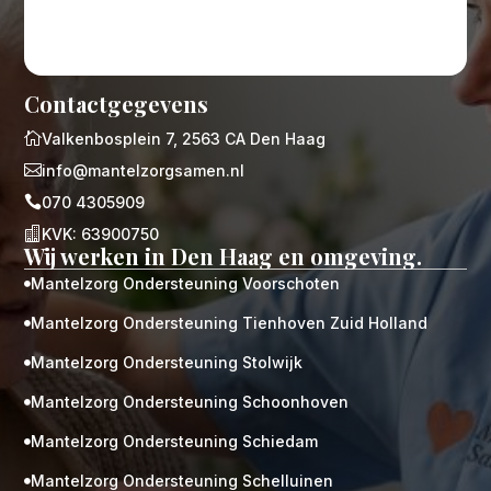
Contactgegevens

Valkenbosplein 7, 2563 CA Den Haag

info@mantelzorgsamen.nl

070 4305909

KVK: 63900750
Wij werken in Den Haag en omgeving.
Mantelzorg Ondersteuning Voorschoten

Mantelzorg Ondersteuning Tienhoven Zuid Holland

Mantelzorg Ondersteuning Stolwijk

Mantelzorg Ondersteuning Schoonhoven

Mantelzorg Ondersteuning Schiedam

Mantelzorg Ondersteuning Schelluinen
