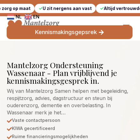
aat
U zit nergens aan vast
Altijd vertrouwde gezichten
NL
EN
Kennismakingsgepsrek
Mantelzorg Ondersteuning
Wassenaar - Plan vrijblijvend je
kennismakingsgesprek in.
Wij van Mantelzorg Samen helpen met begeleiding,
respijtzorg, advies, dagstructuur en steun bij
ouderenzorg, dementie en overbelasting. In
Wassenaar merk je het…
Vaste contactpersoon

KIWA gecertificeerd

Ruime financieringsmogelijkheden
