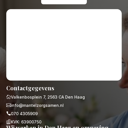
Contactgegevens

Valkenbosplein 7, 2563 CA Den Haag

info@mantelzorgsamen.nl

070 4305909

KVK: 63900750
Wij werken in Den Haag en omgeving.