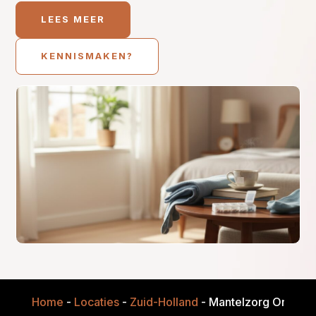
LEES MEER
KENNISMAKEN?
Home
-
Locaties
-
Zuid-Holland
-
Mantelzorg Onders