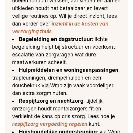
doelen rondom wassen, aankleden en aan en
uitkleden houdt het betaalbaar en levert
veilige routines op. Wil je direct inzicht, lees
dan verder over
inzicht in de kosten van
verzorging thuis
.
Begeleiding en dagstructuur
: lichte
begeleiding helpt bij structuur en voorkomt
escalatie van zorgvragen wat dure
maatwerkuren scheelt.
Hulpmiddelen en woningaanpassingen
:
trapleuningen, drempelhulpen en een
douchekruk via Wmo zijn vaak voordeliger
dan extra zorgminuten.
Respijtzorg en nachtzorg
: tijdelijk
ontzorgen houdt mantelzorgers fit en
verkleint de kans op crisiszorg. Lees hoe je
respijtzorg vergoeding regelen
kunt.
Huishoudelijke ondersteuning
: via Wmo