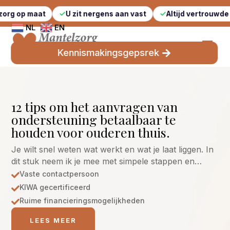
at
U zit nergens aan vast
Altijd vertrouwde gezichten
NL
EN
Kennismakingsgepsrek
12 tips om het aanvragen van
ondersteuning betaalbaar te
houden voor ouderen thuis.
Je wilt snel weten wat werkt en wat je laat liggen. In
dit stuk neem ik je mee met simpele stappen en…
Vaste contactpersoon

KIWA gecertificeerd

Ruime financieringsmogelijkheden

LEES MEER