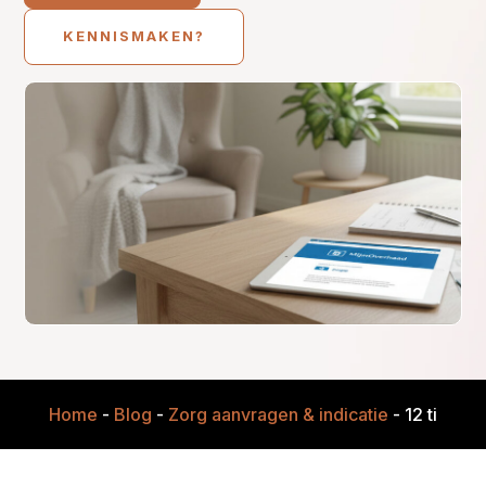
KENNISMAKEN?
Home
-
Blog
-
Zorg aanvragen & indicatie
-
12 tips o