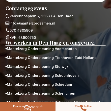
Contactgegevens

Valkenbosplein 7, 2563 CA Den Haag

info@mantelzorgsamen.nl

070 4305909

KVK: 63900750
M
Gratis
Wij werken in Den Haag en omgeving.
kennismaking?
Mantelzorg Ondersteuning Voorschoten

Neem vrijblijvend contact op!
Mantelzorg Ondersteuning Tienhoven Zuid Holland
Zorg op maat

Persoonlijke zorgplan
Mantelzorg Ondersteuning Stolwijk

Geen lange wachtlijsten
Altijd vertrouwde gezichten
Mantelzorg Ondersteuning Schoonhoven

Hoog gekwalificeerd
Mantelzorg Ondersteuning Schiedam

Kennismakingsgesprek
Mantelzorg Ondersteuning Schelluinen
Contact opnemen

Mantelzorg Ondersteuning Rotterdam Albrandswaard

Kennismakingsgesprek
Direct bellen

