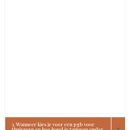
3. Wanneer kies je voor een pgb voor
thuiszorg en hoe houd je tarieven onder