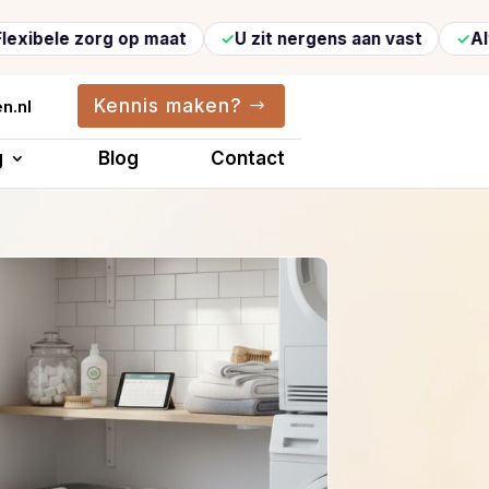
e zorg op maat
U zit nergens aan vast
Altijd ve
Kennis maken?
n.nl
g
Blog
Contact