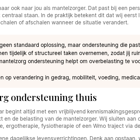
 maar ook naar jou als mantelzorger. Dat past bij een p
entraal staan. In de praktijk betekent dit dat wij eerst
chalen of afschalen wanneer de situatie verandert.
t geen standaard oplossing, maar ondersteuning die past 
en tijdelijk of structureel taken overnemen, zodat jij r
ntelzorg ondersteuning helpt om overbelasting te voor
en op verandering in gedrag, mobiliteit, voeding, medic
rg ondersteuning thuis
 begint altijd met een vrijblijvend kennismakingsgesp
ext en de belasting van de mantelzorger. Wij sluiten aan
 ergotherapie, fysiotherapie of een Wmo traject via d
ne dagelijkse levensverrichtingen. Denk aan opstaan, 