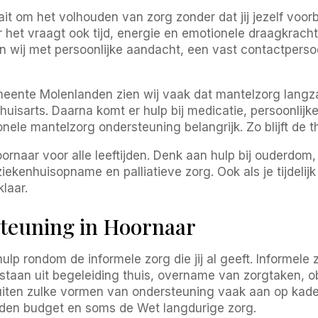
t om het volhouden van zorg zonder dat jij jezelf voorbi
ar het vraagt ook tijd, energie en emotionele draagkrac
n wij met persoonlijke aandacht, een vast contactpersoon
eente Molenlanden zien wij vaak dat mantelzorg langz
uisarts. Daarna komt er hulp bij medicatie, persoonlijke
onele mantelzorg ondersteuning belangrijk. Zo blijft de thu
rnaar voor alle leeftijden. Denk aan hulp bij ouderdom,
ekenhuisopname en palliatieve zorg. Ook als je tijdelijk
laar.
steuning in Hoornaar
lp rondom de informele zorg die jij al geeft. Informele 
estaan uit begeleiding thuis, overname van zorgtaken, 
sluiten zulke vormen van ondersteuning vaak aan op kad
en budget en soms de Wet langdurige zorg.