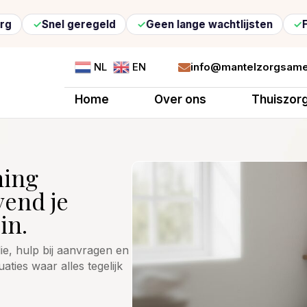
Snel geregeld
Geen lange wachtlijsten
Flexibel
info@mantelzorgsame
NL
EN

Home
Over ons
Thuiszor
ning
vend je
in.
ie, hulp bij aanvragen en
uaties waar alles tegelijk